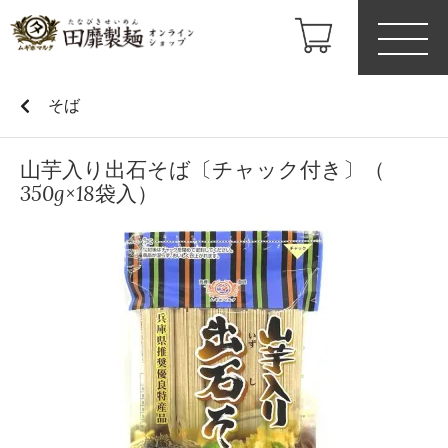
そば
山芋入り出石そば〔チャック付き〕（
350g×18袋入）