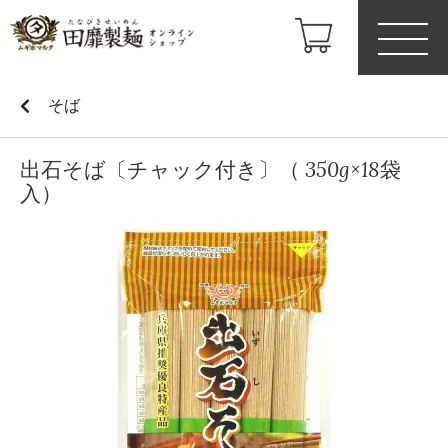
そば
出石そば〔チャック付き〕（ 350g×18袋
入）